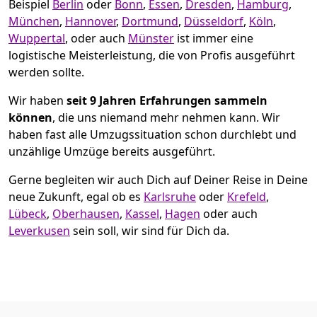
Beispiel
Berlin
oder
Bonn
,
Essen
,
Dresden
,
Hamburg
,
München
,
Hannover
,
Dortmund
,
Düsseldorf
,
Köln
,
Wuppertal
, oder auch
Münster
ist immer eine
logistische Meisterleistung, die von Profis ausgeführt
werden sollte.
Wir haben
seit
9 Jahren Erfahrungen sammeln
können
, die uns niemand mehr nehmen kann. Wir
haben fast alle Umzugssituation schon durchlebt und
unzählige Umzüge bereits ausgeführt.
Gerne begleiten wir auch Dich auf Deiner Reise in Deine
neue Zukunft, egal ob es
Karlsruhe
oder
Krefeld
,
Lübeck
,
Oberhausen
,
Kassel
,
Hagen
oder auch
Leverkusen
sein soll, wir sind für Dich da.