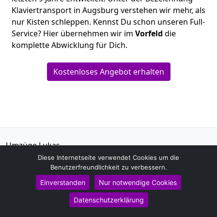
Klaviertransport in Augsburg verstehen wir mehr, als
nur Kisten schleppen. Kennst Du schon unseren Full-
Service? Hier übernehmen wir im
Vorfeld
die
komplette Abwicklung für Dich.
Kostenloses Angebot erhalten
Umzüge Lukas
Benedict Busch
Diese Internetseite verwendet Cookies um die
Benutzerfreundlichkeit zu verbessern.
Lerchenweg 28
86156
Augsburg
Einverstanden
Nur notwendige Cookies
Datenschutzerklärung
Tel.:
015792621417
E-Mail:
info@umzuglukas.de