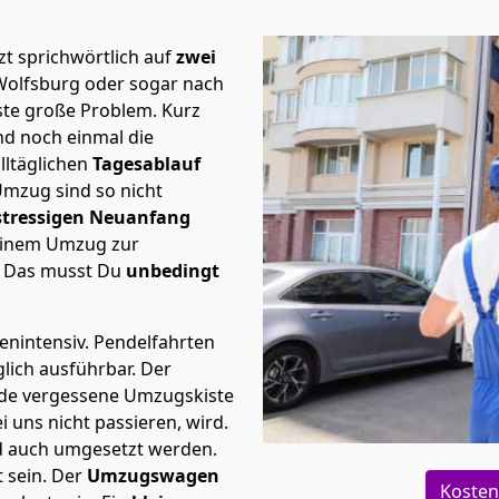
t sprichwörtlich auf
zwei
Wolfsburg oder sogar nach
ste große Problem.
Kurz
d noch einmal die
lltäglichen
Tagesablauf
Umzug sind so nicht
stressigen Neuanfang
 einem Umzug zur
. Das musst Du
unbedingt
tenintensiv. Pendelfahrten
lich ausführbar.
Der
Jede vergessene Umzugskiste
i uns nicht passieren, wird.
d auch umgesetzt werden.
 sein. Der
Umzugswagen
Kosten