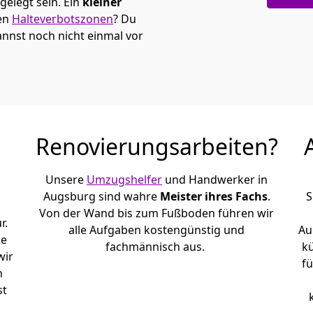
elegt sein. Ein
kleiner
den
Halteverbotszonen
? Du
nnst noch nicht einmal vor
Renovierungsarbeiten?
Unsere
Umzugshelfer
und Handwerker in
Augsburg sind wahre
Meister ihres Fachs
.
S
Von der Wand bis zum Fußboden führen wir
r.
alle Aufgaben kostengünstig und
Au
le
fachmännisch aus.
k
wir
fü
h
st