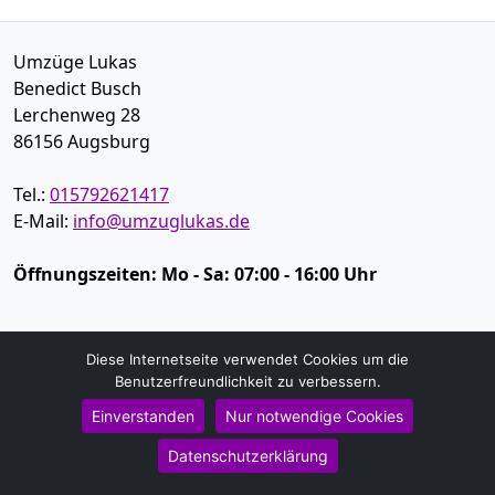
Umzüge Lukas
Benedict Busch
Lerchenweg 28
86156
Augsburg
Tel.:
015792621417
E-Mail:
info@umzuglukas.de
Öffnungszeiten:
Mo - Sa: 07:00 - 16:00 Uhr
Impressum
Diese Internetseite verwendet Cookies um die
Datenschutz
Benutzerfreundlichkeit zu verbessern.
Einverstanden
Nur notwendige Cookies
Umzugsservice
Datenschutzerklärung
Umzugsservice Augsburg